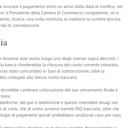
rre onorare il pagamento entro un anno dalla data di notifica, nel
erso il Presidente della Camera di Commercio competente; se si
to, invece, una volta restituita al creditore la somma dovuta,
da di cancellazione.
ia
e dovesse aver avuto luogo uno degli scenari sopra descritti, i
 la banca chiederebbe la chiusura del conto corrente intestato,
sse stato concordato in fase di sottoscrizione, oltre la
dito collegate allo stesso conto bancario.
io dovrebbe cambiare collocazione del suo versamento finale e
 brevi.
 elettriche, del gas e telefoniche e questo creerebbe disagi nel
i conti, che di solito avviene tramite RID bancario, oltre che
ologie di pagamenti quindi andrebbero analizzati caso per caso.
o, è impossibile chiedere un qualsiasi prestito, finanziamento o