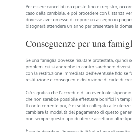
Per essere cancellati da questo tipo di registro, occo
caso della cambiale, e poi procedere con l’istanza v
dovesse aver omesso di coprire un assegno in pagamen
bisognerà attendere un anno per presentare la doman
Conseguenze per una famigl
Se una famiglia dovesse risultare protestata, quindi s
problemi cui si andrebbe in contro sarebbero diversi:
con la restituzione immediata dell’eventuale fido se fo
restituzione e conseguente distruzione di carte di cre
Ciò significa che l’accredito di un eventuale stipend
che non sarebbe possibile effettuare bonifici in tempi
Il conto corrente poi, è di solito collegato alle utenze
cambiare la modalità del pagamento di questo genere d
non sempre questo tipo di utenze accettano altre tip
È ovvio ricordare l’inaccessibilità alle linee di credit