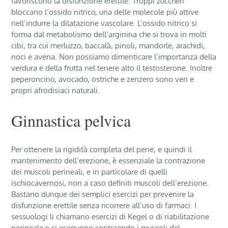
favoriscono la disfunzione erettile. Troppi zuccheri
bloccano l’ossido nitrico, una delle molecole più attive
nell’indurre la dilatazione vascolare. L’ossido nitrico si
forma dal metabolismo dell’arginina che si trova in molti
cibi, tra cui merluzzo, baccalà, pinoli, mandorle, arachidi,
noci e avena. Non possiamo dimenticare l’importanza della
verdura e della frutta nel tenere alto il testosterone. Inoltre
peperoncino, avocado, ostriche e zenzero sono veri e
propri afrodisiaci naturali.
Ginnastica pelvica
Per ottenere la rigidità completa del pene, e quindi il
mantenimento dell’erezione, è essenziale la contrazione
dei muscoli perineali, e in particolare di quelli
ischiocavernosi, non a caso definiti muscoli dell’erezione.
Bastano dunque dei semplici esercizi per prevenire la
disfunzione erettile senza ricorrere all’uso di farmaci. I
sessuologi li chiamano esercizi di Kegel o di riabilitazione
perineale e si eseguono contraendo i muscoli del