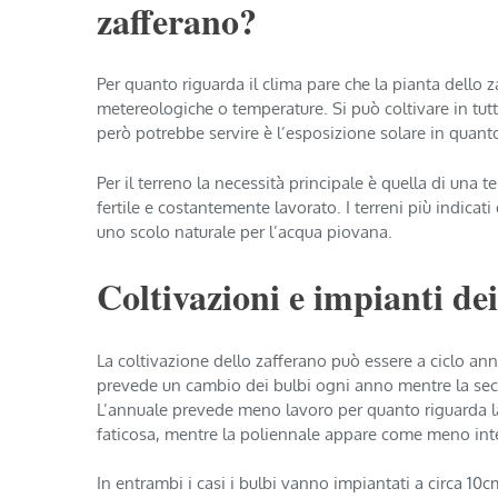
zafferano?
Per quanto riguarda il clima pare che la pianta dello 
metereologiche o temperature. Si può coltivare in tutta
però potrebbe servire è l’esposizione solare in quanto
Per il terreno la necessità principale è quella di una te
fertile e costantemente lavorato. I terreni più indic
uno scolo naturale per l’acqua piovana.
Coltivazioni e impianti de
La coltivazione dello zafferano può essere a ciclo an
prevede un cambio dei bulbi ogni anno mentre la seco
L’annuale prevede meno lavoro per quanto riguarda la c
faticosa, mentre la poliennale appare come meno inte
In entrambi i casi i bulbi vanno impiantati a circa 10c