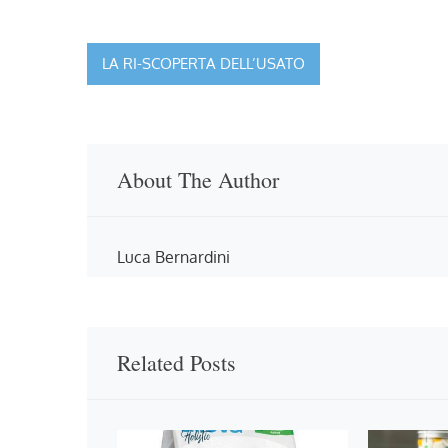
Navigazione
LA RI-SCOPERTA DELL’USATO
articoli
About The Author
Luca Bernardini
Related Posts