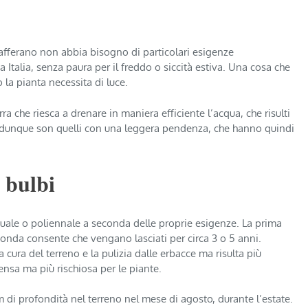
zafferano non abbia bisogno di particolari esigenze
 Italia, senza paura per il freddo o siccità estiva. Una cosa che
 la pianta necessita di luce.
rra che riesca a drenare in maniera efficiente l’acqua, che risulti
ati dunque son quelli con una leggera pendenza, che hanno quindi
i bulbi
nuale o poliennale a seconda delle proprie esigenze. La prima
nda consente che vengano lasciati per circa 3 o 5 anni.
ura del terreno e la pulizia dalle erbacce ma risulta più
nsa ma più rischiosa per le piante.
m di profondità nel terreno nel mese di agosto, durante l’estate.