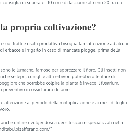
si consiglia di superare i 10 cm e di lasciarne almeno 20 tra un
la propria coltivazione?
 i suoi frutti e risulti produttiva bisogna fare attenzione ad alcuni
 di erbacce e irrigarlo in caso di mancate piogge, prima della
 sono le lumache, famose per apprezzare il fiore. Gli insetti non
che se lepri, conigli e altri erbivori potrebbero tentare di
 peggiore che potrebbe colpire la pianta è invece il fusarium,
o preventivo in ossicloruro di rame.
e attenzione al periodo della moltiplicazione e ai mesi di luglio
avoro.
che online rivolgendosi a dei siti sicuri e specializzati nella
nditabulbizafferano.com/”